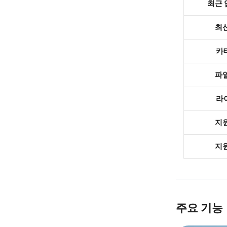
최근
최
카
파
라
지
지
주요 기능