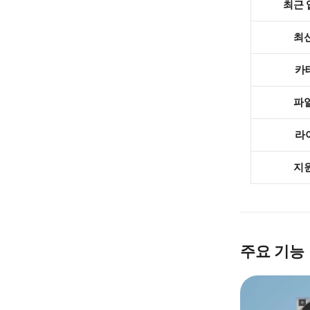
최근
최
카
파
라
지
주요 기능