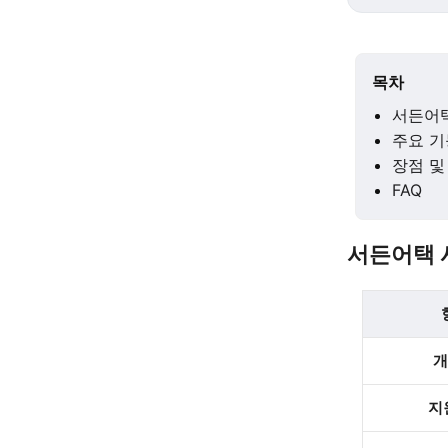
목차
서든어
주요 기
장점 및
FAQ
서든어택 
개
지