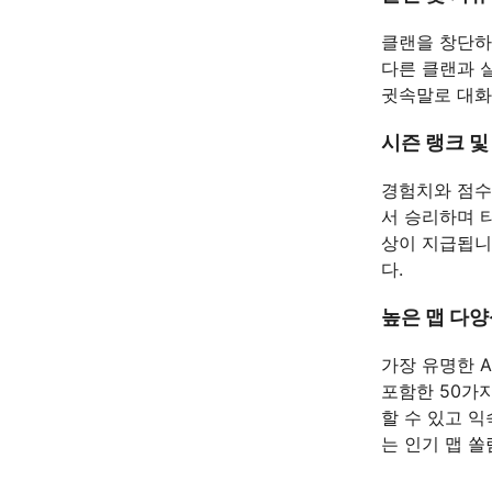
클랜을 창단하
다른 클랜과 
귓속말로 대화
시즌 랭크 및
경험치와 점수
서 승리하며 
상이 지급됩니
다.
높은 맵 다
가장 유명한 
포함한 50가
할 수 있고 
는 인기 맵 