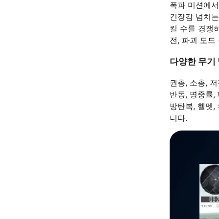
폭파 미션에서
긴장감 넘치는
킬 수를 경쟁
전, 파괴 모드
다양한 무기 
권총, 소총, 
반동, 명중률,
방탄복, 헬멧
니다.