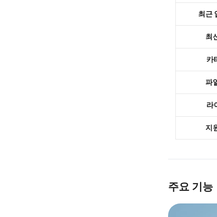
최근
최
카
파
라
지
주요 기능