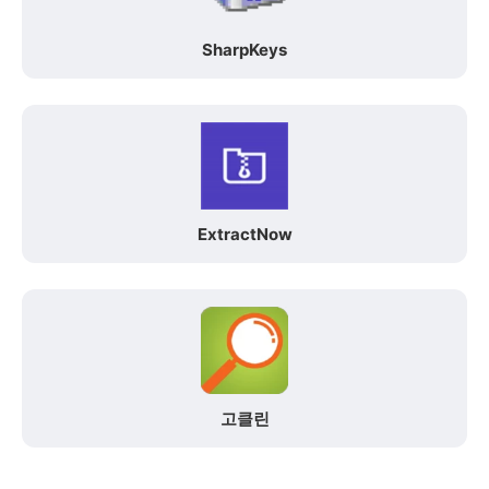
SharpKeys
ExtractNow
고클린