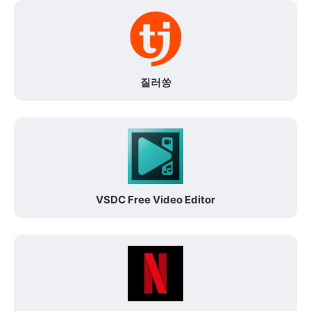
질러쏭
VSDC Free Video Editor