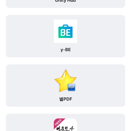
Unity Hub
y-BE
별PDF