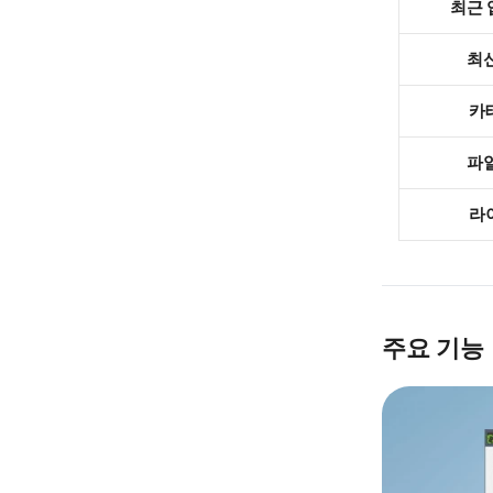
최근
최
카
파
라
주요 기능