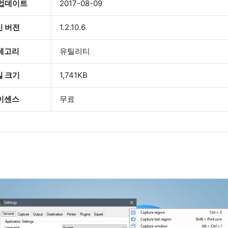
 업데이트
2017-08-09
신 버전
1.2.10.6
테고리
유틸리티
일 크기
1,741KB
이센스
무료