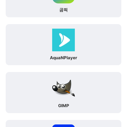
곰픽
AquaNPlayer
GIMP