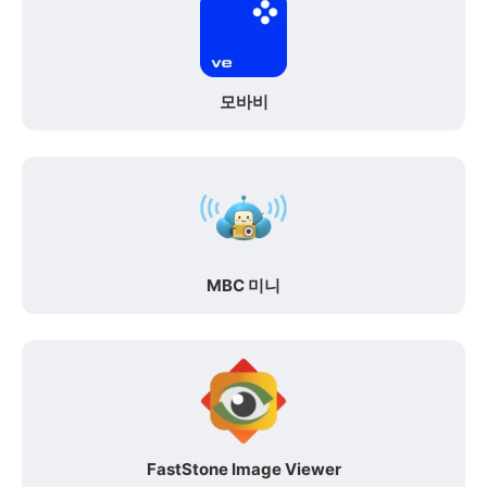
모바비
MBC 미니
FastStone Image Viewer