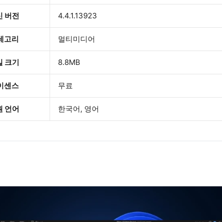
신 버전
4.4.1.13923
테고리
멀티미디어
일 크기
8.8MB
이센스
무료
원 언어
한국어, 영어