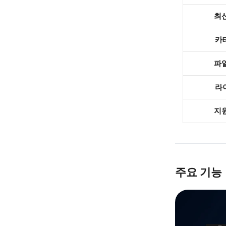
최
카
파
라
지
주요 기능