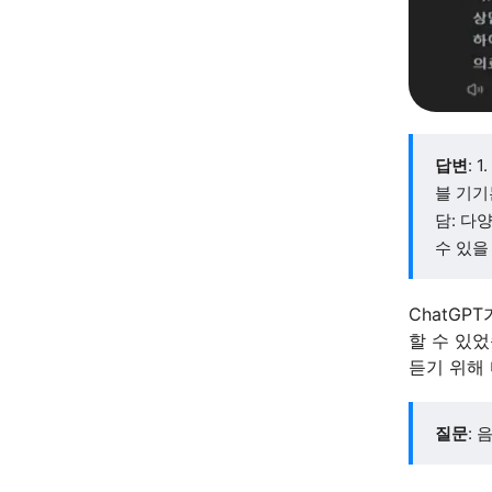
답변
:
블 기기
담: 다
수 있을 
ChatG
할 수 있
듣기 위해
질문
: